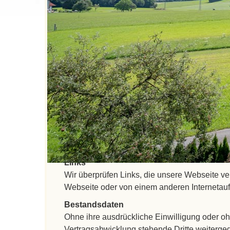
im Sinne der österreichischen und europäis
Erklärung zu.
Diese Datenschutzerklärung bezieht sich nur a
informieren Sie sich direkt auf der weiterge
Nachname, Straße/Hausnummer, Ort/Stadt, Pos
österreichischen Datenschutzrechts verarbeit
und Nutzung personenbezogener Daten.
Kontaktformular
Wenn Sie uns per Kontaktformular Anfragen 
Kontaktdaten zwecks Bearbeitung der Anfrage 
Einwilligung weiter.
Links
Wir überprüfen Links, die unsere Webseite verl
Webseite oder von einem anderen Internetauftr
Bestandsdaten
Ohne ihre ausdrückliche Einwilligung oder o
Vertragsabwicklung stehende Dritte weiterge