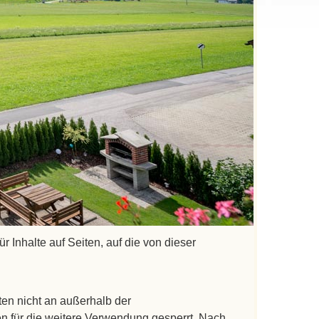
mender Datenverarbeitung im Sinne dieser
andere Seiten weitergeleitet werden,
Ihre personenbezogenen Daten (z.B: Vorname,
rden von uns nur gemäß den Bestimmungen des
fang und Zweck der Erhebung, Verarbeitung
r inklusive der von Ihnen dort angegebenen
se Daten geben wir nicht ohne Ihre
r Inhalte auf Seiten, auf die von dieser
en nicht an außerhalb der
n für die weitere Verwendung gesperrt. Nach