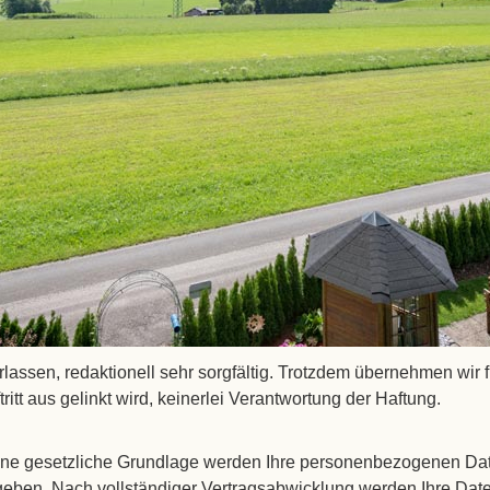
chen Datenschutzgrundverordnung(DSVGO). Sie als Nutzer stim
uf diese Website. Falls Sie über Links auf unseren Seiten auf 
leiteten Website über den jeweiligen Umgang mit Ihren Daten. 
tleitzahl, Telefon, E-mail, Aufenthaltsdauer, Mitteilung) we
et. Die nachfolgenden Vorschriften informiere Sie über Art Um
zukommen lassen, werden Ihre Angaben aus dem Anfrageformula
und für den Fall von Anschlussfragen bei uns gespeichert. Die
assen, redaktionell sehr sorgfältig. Trotzdem übernehmen wir fü
itt aus gelinkt wird, keinerlei Verantwortung der Haftung.
hne gesetzliche Grundlage werden Ihre personenbezogenen Dat
geben. Nach vollständiger Vertragsabwicklung werden Ihre Date