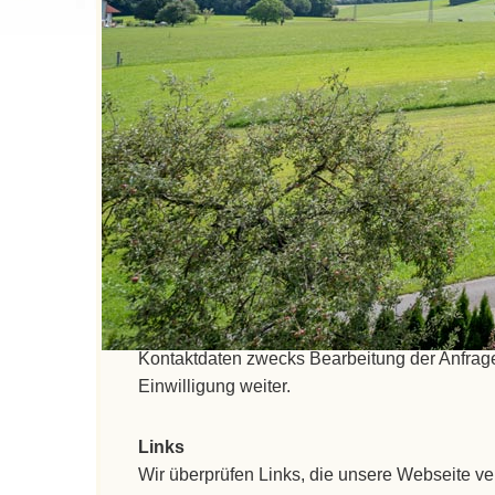
Der Schutz und die Sicherheit Ihrer persönlic
im Sinne der österreichischen und europäis
Erklärung zu.
Diese Datenschutzerklärung bezieht sich nur a
informieren Sie sich direkt auf der weiterge
Nachname, Straße/Hausnummer, Ort/Stadt, Pos
österreichischen Datenschutzrechts verarbeit
und Nutzung personenbezogener Daten.
Kontaktformular
Wenn Sie uns per Kontaktformular Anfragen 
Kontaktdaten zwecks Bearbeitung der Anfrage 
Einwilligung weiter.
Links
Wir überprüfen Links, die unsere Webseite verl