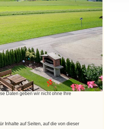
rt und verarbeitet Daten daher ausschließlich
mender Datenverarbeitung im Sinne dieser
andere Seiten weitergeleitet werden,
Ihre personenbezogenen Daten (z.B: Vorname,
rden von uns nur gemäß den Bestimmungen des
fang und Zweck der Erhebung, Verarbeitung
r inklusive der von Ihnen dort angegebenen
se Daten geben wir nicht ohne Ihre
r Inhalte auf Seiten, auf die von dieser