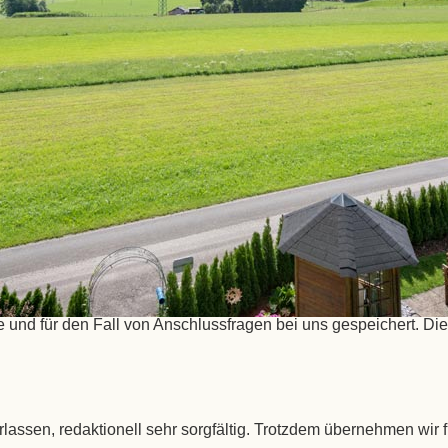
h Daten sind uns ein wichtiges Anliegen. Diese Website speiche
chen Datenschutzgrundverordnung(DSVGO). Sie als Nutzer stim
uf diese Website. Falls Sie über Links auf unseren Seiten auf 
leiteten Website über den jeweiligen Umgang mit Ihren Daten. 
tleitzahl, Telefon, E-mail, Aufenthaltsdauer, Mitteilung) we
et. Die nachfolgenden Vorschriften informiere Sie über Art Um
zukommen lassen, werden Ihre Angaben aus dem Anfrageformula
und für den Fall von Anschlussfragen bei uns gespeichert. Die
assen, redaktionell sehr sorgfältig. Trotzdem übernehmen wir fü